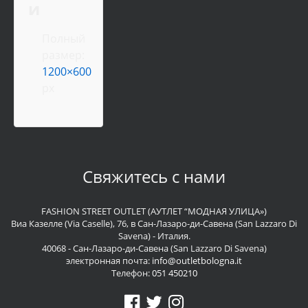
и
Полный
размер:
1200×600
px
Свяжитесь с нами
FASHION STREET OUTLET (АУТЛЕТ “МОДНАЯ УЛИЦА»)
Виа Казелле (Via Caselle), 76, в Сан-Лазаро-ди-Савена (San Lazzaro Di
Savena) - Италия.
40068 - Сан-Лазаро-ди-Савена (San Lazzaro Di Savena)
электронная почта:
info@outletbologna.it
Телефон:
051 450210